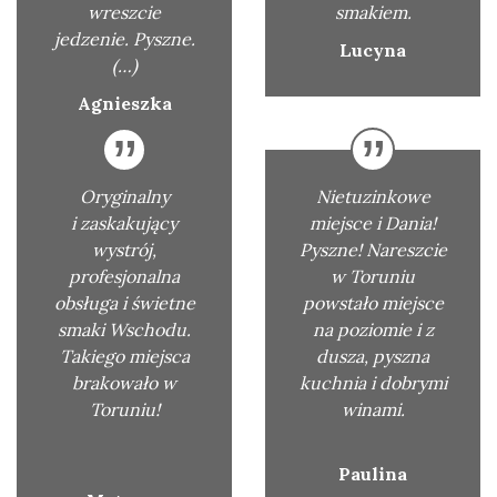
wreszcie
smakiem.
jedzenie. Pyszne.
Lucyna
(…)
Agnieszka
Oryginalny
Nietuzinkowe
i zaskakujący
miejsce i Dania!
wystrój,
Pyszne! Nareszcie
profesjonalna
w Toruniu
obsługa i świetne
powstało miejsce
smaki Wschodu.
na poziomie i z
Takiego miejsca
dusza, pyszna
brakowało w
kuchnia i dobrymi
Toruniu!
winami.
Paulina