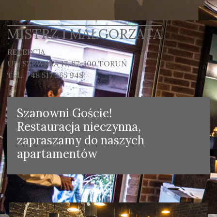
MISTRZ I MAŁGORZATA
RECEPCJA
UL. SZEWSKA 17, 87-100 TORUŃ
TEL. +48 517 265 948
Szanowni Goście!
Restauracja nieczynna,
zapraszamy do naszych
apartamentów